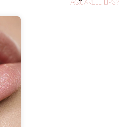
AQUARELL LIPS?
Aquarell Lips sind au
Aquarell Lips ist kein
eine rein leichte, natü
blassen Lippen wirken
Lippenkontur wird mit
Lippenkontur wird dur
mit der Lippe in sich v
Aquarell Lips sorgen f
eigens nicht vorhande
kaum vorhandenen ode