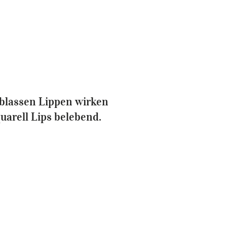
etonen, dass man mit Aquarell Lips nicht über
 hinaus pigmentiert. Das Ziel von Aquarell
e Abheilung, die die Lippen jeder Frau
 blassen Lippen wirken
uarell Lips belebend.