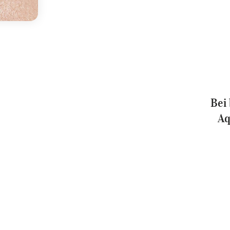
Wichtig dabei ist zu b
den Lippenrand drüber
Lips ist eine natürlich
verschönert.
Bei
Aq